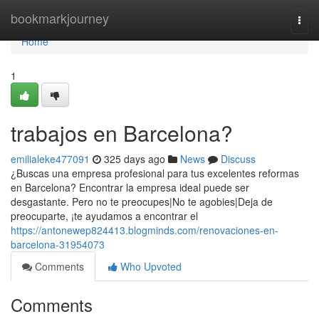
Home
bookmarkjourney
Togg
navi
Home
1
trabajos en Barcelona?
emilialeke477091
325 days ago
News
Discuss
¿Buscas una empresa profesional para tus excelentes reformas
en Barcelona? Encontrar la empresa ideal puede ser
desgastante. Pero no te preocupes|No te agobies|Deja de
preocuparte, ¡te ayudamos a encontrar el
https://antonewep824413.blogminds.com/renovaciones-en-
barcelona-31954073
Comments
Who Upvoted
Comments