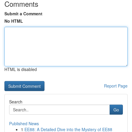
Comments
Submit a Comment
No HTML
HTML is disabled
Report Page
Search
Go
Published News
1
EE88: A Detailed Dive into the Mystery of EE88