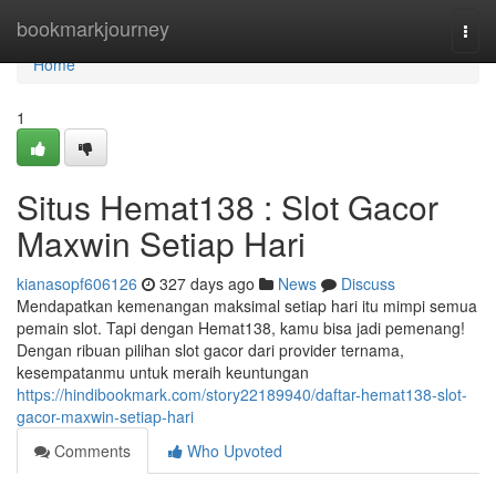
Home
bookmarkjourney
Togg
navi
Home
1
Situs Hemat138 : Slot Gacor
Maxwin Setiap Hari
kianasopf606126
327 days ago
News
Discuss
Mendapatkan kemenangan maksimal setiap hari itu mimpi semua
pemain slot. Tapi dengan Hemat138, kamu bisa jadi pemenang!
Dengan ribuan pilihan slot gacor dari provider ternama,
kesempatanmu untuk meraih keuntungan
https://hindibookmark.com/story22189940/daftar-hemat138-slot-
gacor-maxwin-setiap-hari
Comments
Who Upvoted