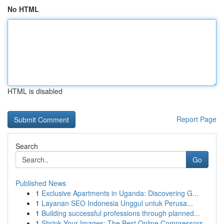
No HTML
HTML is disabled
Report Page
Search
Go
Published News
1
Exclusive Apartments in Uganda: Discovering G...
1
Layanan SEO Indonesia Unggul untuk Perusa...
1
Building successful professions through planned...
1
Shrink Your Images: The Best Online Compressors