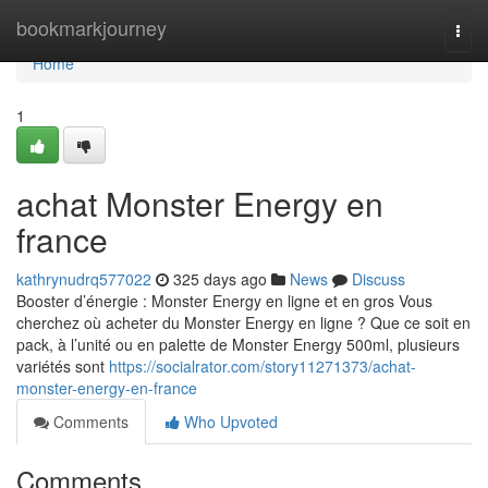
Home
bookmarkjourney
Togg
navi
Home
1
achat Monster Energy en
france
kathrynudrq577022
325 days ago
News
Discuss
Booster d’énergie : Monster Energy en ligne et en gros Vous
cherchez où acheter du Monster Energy en ligne ? Que ce soit en
pack, à l’unité ou en palette de Monster Energy 500ml, plusieurs
variétés sont
https://socialrator.com/story11271373/achat-
monster-energy-en-france
Comments
Who Upvoted
Comments