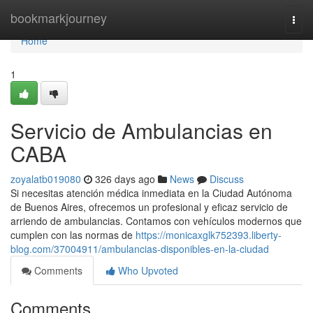
Home
bookmarkjourney
Togg
navi
Home
1
Servicio de Ambulancias en
CABA
zoyalatb019080
326 days ago
News
Discuss
Si necesitas atención médica inmediata en la Ciudad Autónoma
de Buenos Aires, ofrecemos un profesional y eficaz servicio de
arriendo de ambulancias. Contamos con vehículos modernos que
cumplen con las normas de
https://monicaxglk752393.liberty-
blog.com/37004911/ambulancias-disponibles-en-la-ciudad
Comments
Who Upvoted
Comments