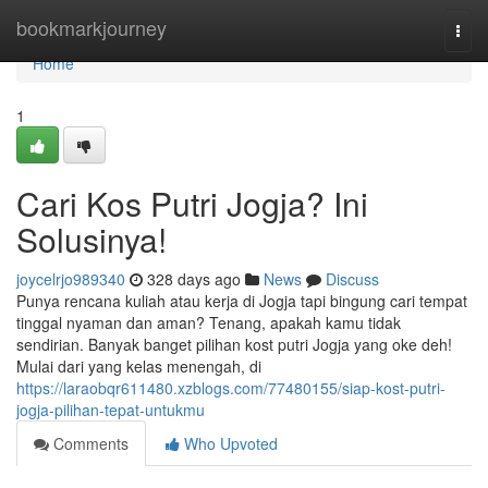
Home
bookmarkjourney
Togg
navi
Home
1
Cari Kos Putri Jogja? Ini
Solusinya!
joycelrjo989340
328 days ago
News
Discuss
Punya rencana kuliah atau kerja di Jogja tapi bingung cari tempat
tinggal nyaman dan aman? Tenang, apakah kamu tidak
sendirian. Banyak banget pilihan kost putri Jogja yang oke deh!
Mulai dari yang kelas menengah, di
https://laraobqr611480.xzblogs.com/77480155/siap-kost-putri-
jogja-pilihan-tepat-untukmu
Comments
Who Upvoted