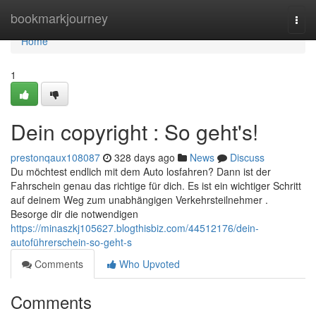
Home
bookmarkjourney
Togg
navi
Home
1
Dein copyright : So geht's!
prestonqaux108087
328 days ago
News
Discuss
Du möchtest endlich mit dem Auto losfahren? Dann ist der
Fahrschein genau das richtige für dich. Es ist ein wichtiger Schritt
auf deinem Weg zum unabhängigen Verkehrsteilnehmer .
Besorge dir die notwendigen
https://minaszkj105627.blogthisbiz.com/44512176/dein-
autoführerschein-so-geht-s
Comments
Who Upvoted
Comments