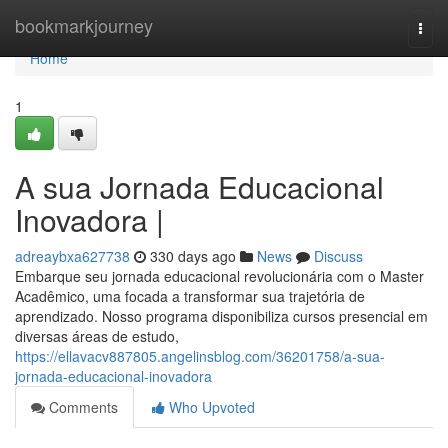
Home
bookmarkjourney
Togg
navi
Home
1
A sua Jornada Educacional
Inovadora |
adreaybxa627738
330 days ago
News
Discuss
Embarque seu jornada educacional revolucionária com o Master
Acadêmico, uma focada a transformar sua trajetória de
aprendizado. Nosso programa disponibiliza cursos presencial em
diversas áreas de estudo,
https://ellavacv887805.angelinsblog.com/36201758/a-sua-
jornada-educacional-inovadora
Comments
Who Upvoted