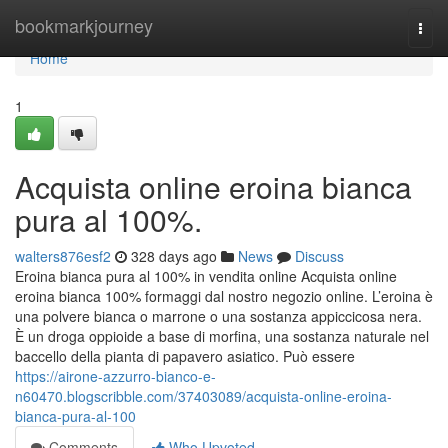
Home
bookmarkjourney
Togg
navi
Home
1
Acquista online eroina bianca
pura al 100%.
walters876esf2
328 days ago
News
Discuss
Eroina bianca pura al 100% in vendita online Acquista online
eroina bianca 100% formaggi dal nostro negozio online. L’eroina è
una polvere bianca o marrone o una sostanza appiccicosa nera.
È un droga oppioide a base di morfina, una sostanza naturale nel
baccello della pianta di papavero asiatico. Può essere
https://airone-azzurro-bianco-e-
n60470.blogscribble.com/37403089/acquista-online-eroina-
bianca-pura-al-100
Comments
Who Upvoted