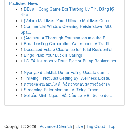
Published News
1
DE88 – Cổng Game Đổi Thưởng Uy Tín, Đăng Ký
Nha...
1
{Velara Maldives: Your Ultimate Maldives Conc...
1
Commercial Window Cleaning Reisterstown MD:
Spa...
1
{Arcmira: A Thorough Examination into the E...
1
Broadcasting Corporation Watermans: A Tradit...
1
Deceased Estate Clearance for Total Residential...
1
Bingo Plus: Your Luck is Calling!
1
LG EAU61383502 Drain Ejector Pump Replacement
...
1
Nyonya4d Linklist: Daftar Paling Update dan ...
1
Thriving – Not Just Getting By: Wellness Existe...
1
ตรวจผลหวยออนไลน์: วิธีตรวจสอบผลรางวัลง่ายๆ
1
Streaming Entertainment: A Rising Trend
1
Soi cầu Minh Ngọc · Bắt Cầu Lô MB : Soi lô đề...
Copyright © 2026 |
Advanced Search
|
Live
|
Tag Cloud
|
Top