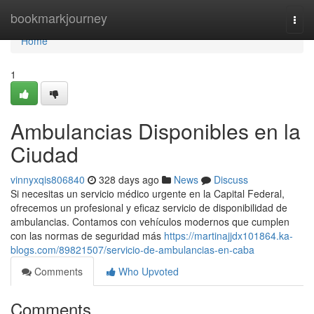
Home
bookmarkjourney
Togg
navi
Home
1
Ambulancias Disponibles en la
Ciudad
vinnyxqis806840
328 days ago
News
Discuss
Si necesitas un servicio médico urgente en la Capital Federal,
ofrecemos un profesional y eficaz servicio de disponibilidad de
ambulancias. Contamos con vehículos modernos que cumplen
con las normas de seguridad más
https://martinajjdx101864.ka-
blogs.com/89821507/servicio-de-ambulancias-en-caba
Comments
Who Upvoted
Comments