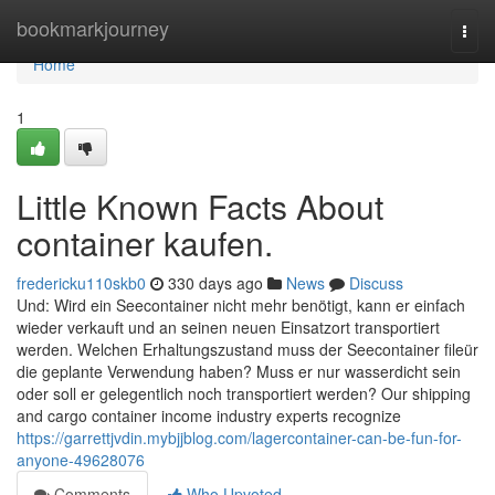
Home
bookmarkjourney
Togg
navi
Home
1
Little Known Facts About
container kaufen.
fredericku110skb0
330 days ago
News
Discuss
Und: Wird ein Seecontainer nicht mehr benötigt, kann er einfach
wieder verkauft und an seinen neuen Einsatzort transportiert
werden. Welchen Erhaltungszustand muss der Seecontainer fileür
die geplante Verwendung haben? Muss er nur wasserdicht sein
oder soll er gelegentlich noch transportiert werden? Our shipping
and cargo container income industry experts recognize
https://garrettjvdin.mybjjblog.com/lagercontainer-can-be-fun-for-
anyone-49628076
Comments
Who Upvoted