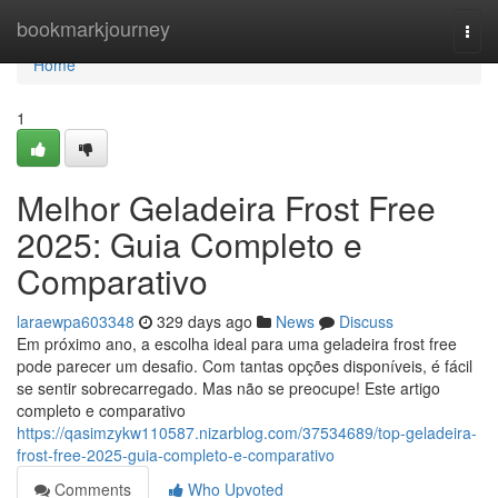
Home
bookmarkjourney
Togg
navi
Home
1
Melhor Geladeira Frost Free
2025: Guia Completo e
Comparativo
laraewpa603348
329 days ago
News
Discuss
Em próximo ano, a escolha ideal para uma geladeira frost free
pode parecer um desafio. Com tantas opções disponíveis, é fácil
se sentir sobrecarregado. Mas não se preocupe! Este artigo
completo e comparativo
https://qasimzykw110587.nizarblog.com/37534689/top-geladeira-
frost-free-2025-guia-completo-e-comparativo
Comments
Who Upvoted