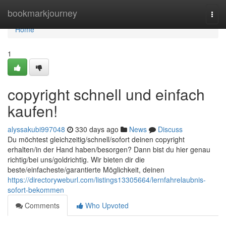
Home
bookmarkjourney
Togg
navi
Home
1
copyright schnell und einfach
kaufen!
alyssakubi997048
330 days ago
News
Discuss
Du möchtest gleichzeitig/schnell/sofort deinen copyright
erhalten/in der Hand haben/besorgen? Dann bist du hier genau
richtig/bei uns/goldrichtig. Wir bieten dir die
beste/einfacheste/garantierte Möglichkeit, deinen
https://directoryweburl.com/listings13305664/lernfahrelaubnis-
sofort-bekommen
Comments
Who Upvoted