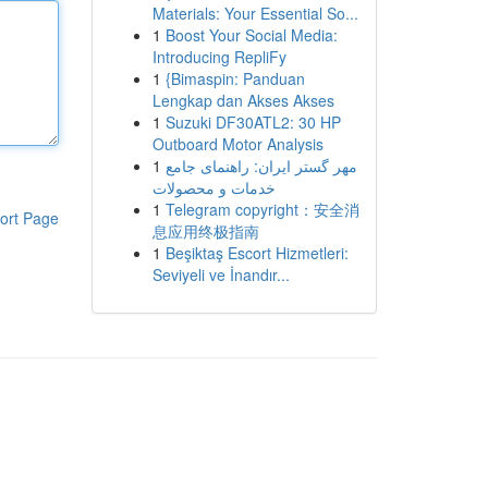
Materials: Your Essential So...
1
Boost Your Social Media:
Introducing RepliFy
1
{Bimaspin: Panduan
Lengkap dan Akses Akses
1
Suzuki DF30ATL2: 30 HP
Outboard Motor Analysis
1
مهر گستر ایران: راهنمای جامع
خدمات و محصولات
1
Telegram copyright：安全消
ort Page
息应用终极指南
1
Beşiktaş Escort Hizmetleri:
Seviyeli ve İnandır...