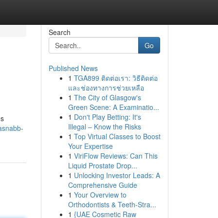
Search
Go
Published News
1
TGA899 ติดต่อเรา: วิธีติดต่อ
และช่องทางการช่วยเหลือ
1
The City of Glasgow's
Green Scene: A Examinatio...
1
Don't Play Betting: It's
ös
Illegal – Know the Risks
rasnabb-
1
Top Virtual Classes to Boost
Your Expertise
1
ViriFlow Reviews: Can This
Liquid Prostate Drop...
1
Unlocking Investor Leads: A
Comprehensive Guide
1
Your Overview to
Orthodontists & Teeth-Stra...
1
{UAE Cosmetic Raw