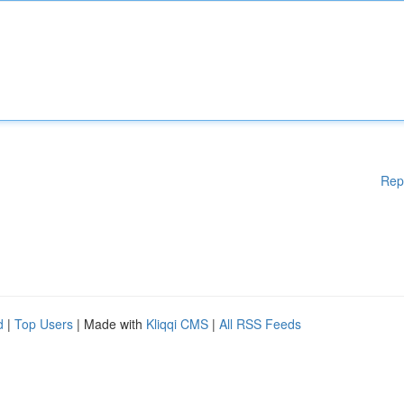
Rep
d
|
Top Users
| Made with
Kliqqi CMS
|
All RSS Feeds