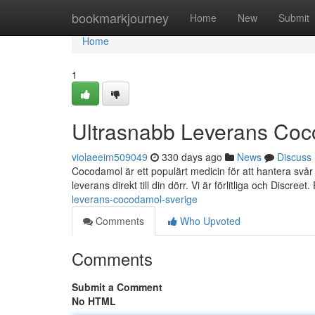
Home
bookmarkjourney
Home
New
Submit
Home
1
Ultrasnabb Leverans Coc
violaeeim509049
330 days ago
News
Discuss
Cocodamol är ett populärt medicin för att hantera svå
leverans direkt till din dörr. Vi är förlitliga och Discree
leverans-cocodamol-sverige
Comments
Who Upvoted
Comments
Submit a Comment
No HTML