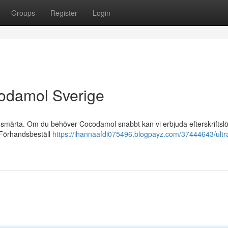
Groups
Register
Login
odamol Sverige
r smärta. Om du behöver Cocodamol snabbt kan vi erbjuda efterskriftsl
t. Förhandsbeställ
https://ihannaafdi075496.blogpayz.com/37444643/ult