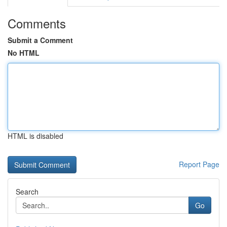
Comments
Submit a Comment
No HTML
HTML is disabled
Report Page
Search
Go