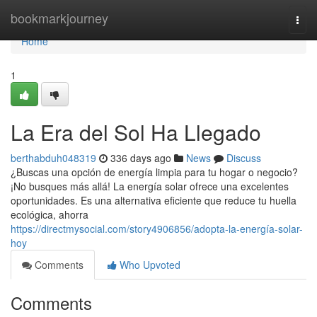
Home
bookmarkjourney
Togg
navi
Home
1
La Era del Sol Ha Llegado
berthabduh048319
336 days ago
News
Discuss
¿Buscas una opción de energía limpia para tu hogar o negocio?
¡No busques más allá! La energía solar ofrece una excelentes
oportunidades. Es una alternativa eficiente que reduce tu huella
ecológica, ahorra
https://directmysocial.com/story4906856/adopta-la-energía-solar-
hoy
Comments
Who Upvoted
Comments