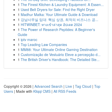
1
The Finest Kitchen & Laundry Equipment: A Essen...
1
Used Belt Dryers for Sale: Find the Right Dryer
1
Madhur Matka: Your Ultimate Guide & Download
1
강남사무실 임대: 핵심 상권, 최적의 비즈니스 공...
1
HITWINBET: ทางเข้าล่าสุด อัปเดต 2024
1
The Power of Research Peptides: A Beginner's
Guide
1
iptv maroc
1
Top Leading Law Companies
1
MM88: Your Ultimate Online Gaming Destination
1
Customização de Vestuário Eleve a percepção d...
1
The British Driver's Handbook: The Detailed Ste...
Copyright © 2026 |
Advanced Search
|
Live
|
Tag Cloud
|
Top
Users
| Made with
Kliqqi CMS
|
All RSS Feeds