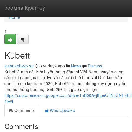
Home
bookmarkjourney
Home
1
Kubett
joshua5b22vjs2
334 days ago
News
Discuss
Kubet là nhà cái trực tuyến hàng đầu tại Việt Nam, chuyên cung
cấp slot game, casino live và cá cược thể thao với tỷ lệ kèo hấp
dẫn. Thành lập năm 2020, Kubet79 nhanh chóng xây dựng uy tín
nhờ hệ thống bảo mật SSL 256-bit, giao diện hiện
https://colab.research.google.com/drive/1nB00AyjlFpeGlINLGNH4
hl=vi
Comments
Who Upvoted
Comments