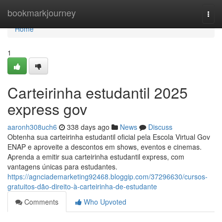
Home
bookmarkjourney
Togg
navi
Home
1
Carteirinha estudantil 2025
express gov
aaronh308uch6
338 days ago
News
Discuss
Obtenha sua carteirinha estudantil oficial pela Escola Virtual Gov
ENAP e aproveite a descontos em shows, eventos e cinemas.
Aprenda a emitir sua carteirinha estudantil express, com
vantagens únicas para estudantes.
https://agnciademarketing92468.bloggip.com/37296630/cursos-
gratuitos-dão-direito-à-carteirinha-de-estudante
Comments
Who Upvoted