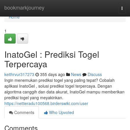
Home
bookmarkjourney
Togg
navi
Home
1
InatoGel : Prediksi Togel
Terpercaya
keithrvur317273
355 days ago
News
Discuss
Ingin menemukan prediksi togel yang paling tepat? Cobalah
aplikasi InatoGel , solusi prediksi togel terpercaya. Dengan
algoritma canggih dan data akurat, InatoGel mampu memberikan
prediksi togel yang meyakinkan.
https://nettieradu100568.birderswiki.com/user
Comments
Who Upvoted
Comments