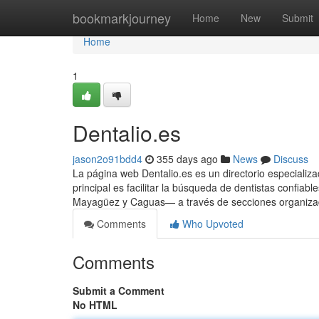
Home
bookmarkjourney
Home
New
Submit
Home
1
Dentalio.es
jason2o91bdd4
355 days ago
News
Discuss
La página web Dentalio.es es un directorio especializa
principal es facilitar la búsqueda de dentistas confi
Mayagüez y Caguas— a través de secciones organizada
Comments
Who Upvoted
Comments
Submit a Comment
No HTML