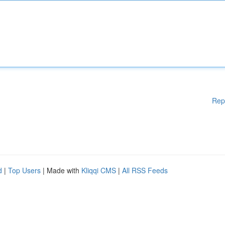
Rep
d
|
Top Users
| Made with
Kliqqi CMS
|
All RSS Feeds