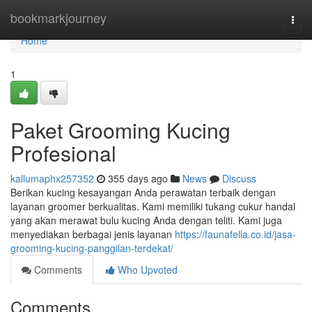
Home
bookmarkjourney
Togg
navi
Home
1
Paket Grooming Kucing
Profesional
kallumaphx257352
355 days ago
News
Discuss
Berikan kucing kesayangan Anda perawatan terbaik dengan
layanan groomer berkualitas. Kami memiliki tukang cukur handal
yang akan merawat bulu kucing Anda dengan teliti. Kami juga
menyediakan berbagai jenis layanan
https://faunafella.co.id/jasa-
grooming-kucing-panggilan-terdekat/
Comments
Who Upvoted
Comments