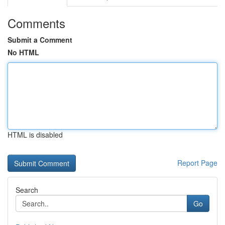
Comments
Submit a Comment
No HTML
HTML is disabled
Report Page
Search
Go