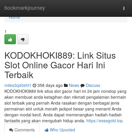
Home
bookmarkjourney
Togg
navi
Home
1
KODOKHOKI889: Link Situs
Slot Online Gacor Hari Ini
Terbaik
miles3q40ehl1
358 days ago
News
Discuss
KODOKHOKI889 link situs slot gacor hari ini 24 jam nonstop yang
akan membuat anda ketagihan dan nikmati pengalaman bermain
slot terbaik yang pernah Anda rasakan dengan berbagai jenis
permainan slot untuk meraih jackpot besar yang menanti Anda
dengan modal kecil. Anda dapat memenangkan hadiah-hadiah
fantastis yang akan mengubah hidup anda.
https://essegold.top
Comments
Who Upvoted