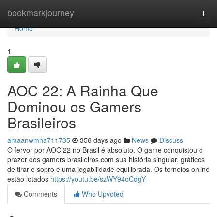
Home
bookmarkjourney
Togg
navi
Home
1
AOC 22: A Rainha Que
Dominou os Gamers
Brasileiros
amaanwmha711735
356 days ago
News
Discuss
O fervor por AOC 22 no Brasil é absoluto. O game conquistou o
prazer dos gamers brasileiros com sua história singular, gráficos
de tirar o sopro e uma jogabilidade equilibrada. Os torneios online
estão lotados
https://youtu.be/szWY94oCdgY
Comments
Who Upvoted