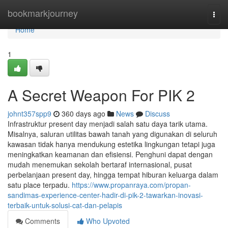
Home
bookmarkjourney
Togg
navi
Home
1
A Secret Weapon For PIK 2
johnt357spp9
360 days ago
News
Discuss
Infrastruktur present day menjadi salah satu daya tarik utama.
Misalnya, saluran utilitas bawah tanah yang digunakan di seluruh
kawasan tidak hanya mendukung estetika lingkungan tetapi juga
meningkatkan keamanan dan efisiensi. Penghuni dapat dengan
mudah menemukan sekolah bertaraf internasional, pusat
perbelanjaan present day, hingga tempat hiburan keluarga dalam
satu place terpadu.
https://www.propanraya.com/propan-
sandimas-experience-center-hadir-di-pik-2-tawarkan-inovasi-
terbaik-untuk-solusi-cat-dan-pelapis
Comments
Who Upvoted