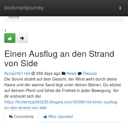
Home
bookmarkjourney
Togg
navi
Home
1
Einen Ausflug an den Strand
von Side
lilyzxpr001164
358 days ago
News
Discuss
Die Sonne strahlt auf dein Gesicht, der Wind weht durch deine
Haare und der warme Sand liegt unter deinen Beinen. Du sitzest
auf deinem Pferd und fühlst die Freiheit in jeder Bewegung. Vor
dir erstreckt sich der
https://finnianfzja093235.blogars.com/35596104/einen-ausflug-
an-den-strand-von-side
Comments
Who Upvoted