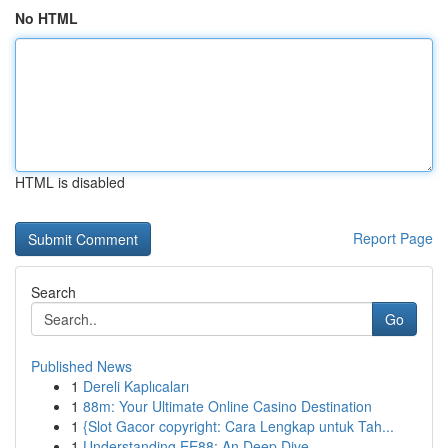
No HTML
HTML is disabled
Report Page
Search
Go
Published News
1
Dereli Kaplıcaları
1
88m: Your Ultimate Online Casino Destination
1
{Slot Gacor copyright: Cara Lengkap untuk Tah...
1
Understanding EE88: An Deep Dive