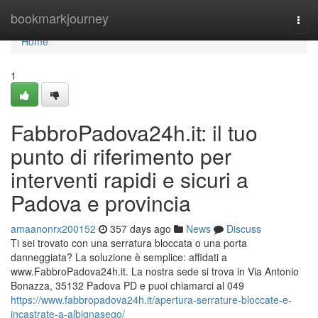
Home
bookmarkjourney
Togg
navi
Home
1
FabbroPadova24h.it: il tuo
punto di riferimento per
interventi rapidi e sicuri a
Padova e provincia
amaanonrx200152
357 days ago
News
Discuss
Ti sei trovato con una serratura bloccata o una porta
danneggiata? La soluzione è semplice: affidati a
www.FabbroPadova24h.it. La nostra sede si trova in Via Antonio
Bonazza, 35132 Padova PD e puoi chiamarci al 049
https://www.fabbropadova24h.it/apertura-serrature-bloccate-e-
incastrate-a-albignasego/