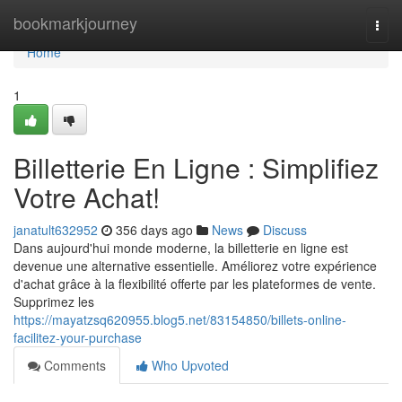
Home
bookmarkjourney
Togg
navi
Home
1
Billetterie En Ligne : Simplifiez
Votre Achat!
janatult632952
356 days ago
News
Discuss
Dans aujourd'hui monde moderne, la billetterie en ligne est
devenue une alternative essentielle. Améliorez votre expérience
d'achat grâce à la flexibilité offerte par les plateformes de vente.
Supprimez les
https://mayatzsq620955.blog5.net/83154850/billets-online-
facilitez-your-purchase
Comments
Who Upvoted