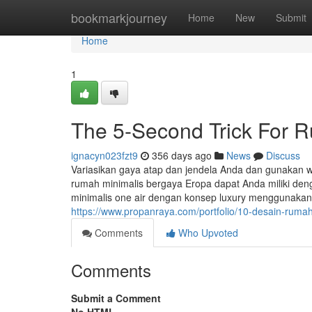
Home
bookmarkjourney
Home
New
Submit
Home
1
The 5-Second Trick For 
ignacyn023fzt9
356 days ago
News
Discuss
Variasikan gaya atap dan jendela Anda dan gunakan w
rumah minimalis bergaya Eropa dapat Anda miliki de
minimalis one air dengan konsep luxury menggunakan 
https://www.propanraya.com/portfolio/10-desain-ruma
Comments
Who Upvoted
Comments
Submit a Comment