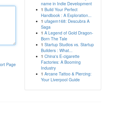
name in Indie Development
1
Build Your Perfect
Handbook : A Exploration...
1
ufagem168: Descubra A
Saga
1
A Legend of Gold Dragon-
Born The Tale
1
Startup Studios vs. Startup
Builders : What...
1
China's E-cigarette
Factories: A Booming
ort Page
Industry
1
Arcane Tattoo & Piercing:
Your Liverpool Guide