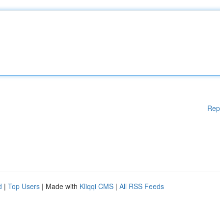
Rep
d
|
Top Users
| Made with
Kliqqi CMS
|
All RSS Feeds