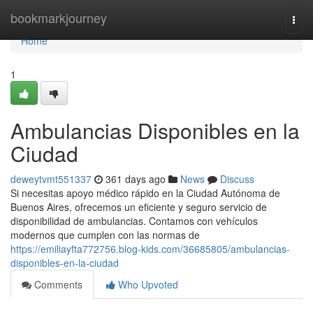
Home
bookmarkjourney
Togg
navi
Home
1
Ambulancias Disponibles en la
Ciudad
deweytvmt551337
361 days ago
News
Discuss
Si necesitas apoyo médico rápido en la Ciudad Autónoma de
Buenos Aires, ofrecemos un eficiente y seguro servicio de
disponibilidad de ambulancias. Contamos con vehículos
modernos que cumplen con las normas de
https://emiliayfta772756.blog-kids.com/36685805/ambulancias-
disponibles-en-la-ciudad
Comments
Who Upvoted