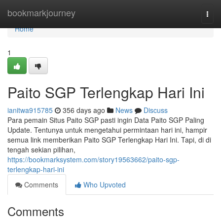
Home
bookmarkjourney
Togg
navi
Home
1
Paito SGP Terlengkap Hari Ini
ianitwa915785
356 days ago
News
Discuss
Para pemain Situs Paito SGP pasti ingin Data Paito SGP Paling
Update. Tentunya untuk mengetahui permintaan hari ini, hampir
semua link memberikan Paito SGP Terlengkap Hari Ini. Tapi, di di
tengah sekian pilihan,
https://bookmarksystem.com/story19563662/paito-sgp-
terlengkap-hari-ini
Comments
Who Upvoted
Comments