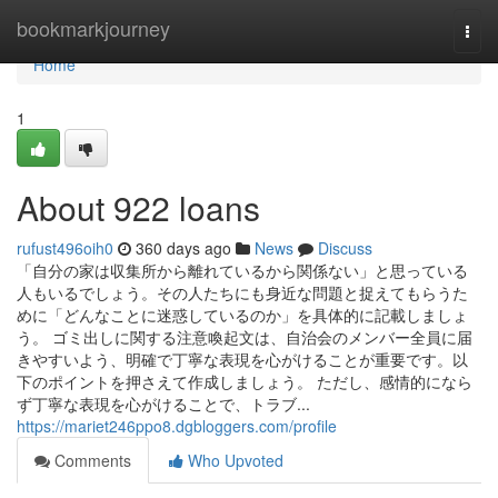
Home
bookmarkjourney
Togg
navi
Home
1
About 922 loans
rufust496oih0
360 days ago
News
Discuss
「自分の家は収集所から離れているから関係ない」と思っている
人もいるでしょう。その人たちにも身近な問題と捉えてもらうた
めに「どんなことに迷惑しているのか」を具体的に記載しましょ
う。 ゴミ出しに関する注意喚起文は、自治会のメンバー全員に届
きやすいよう、明確で丁寧な表現を心がけることが重要です。以
下のポイントを押さえて作成しましょう。 ただし、感情的になら
ず丁寧な表現を心がけることで、トラブ...
https://mariet246ppo8.dgbloggers.com/profile
Comments
Who Upvoted