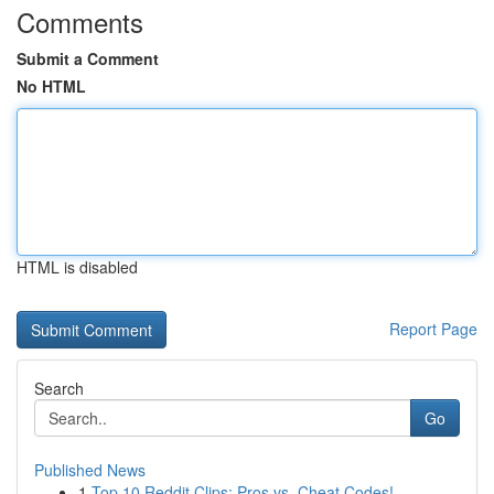
Comments
Submit a Comment
No HTML
HTML is disabled
Report Page
Search
Go
Published News
1
Top 10 Reddit Clips: Pros vs. Cheat Codes!