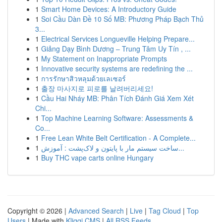
1
Smart Home Devices: A Introductory Guide
1
Soi Cầu Dàn Đề 10 Số MB: Phương Pháp Bạch Thủ
3...
1
Electrical Services Longueville Helping Prepare...
1
Giảng Dạy Bình Dương – Trung Tâm Uy Tín , ...
1
My Statement on Inappropriate Prompts
1
Innovative security systems are redefining the ...
1
การรักษาสิวหลุมด้วยเลเซอร์
1
출장 마사지로 피로를 날려버리세요!
1
Cầu Hai Nháy MB: Phân Tích Đánh Giá Xem Xét
Chi...
1
Top Machine Learning Software: Assessments &
Co...
1
Free Lean White Belt Certification - A Complete...
1
ساخت سیستم مار با پایتون و لاک‌پشت : آموزش...
1
Buy THC vape carts online Hungary
Copyright © 2026 |
Advanced Search
|
Live
|
Tag Cloud
|
Top
Users
| Made with
Kliqqi CMS
|
All RSS Feeds