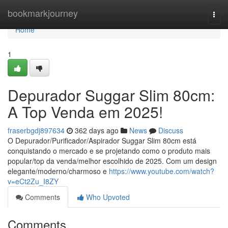
Home
bookmarkjourney
Togg
navi
Home
1
Depurador Suggar Slim 80cm:
A Top Venda em 2025!
fraserbgdj897634
362 days ago
News
Discuss
O Depurador/Purificador/Aspirador Suggar Slim 80cm está
conquistando o mercado e se projetando como o produto mais
popular/top da venda/melhor escolhido de 2025. Com um design
elegante/moderno/charmoso e
https://www.youtube.com/watch?
v=eCt2Zu_I8ZY
Comments
Who Upvoted
Comments