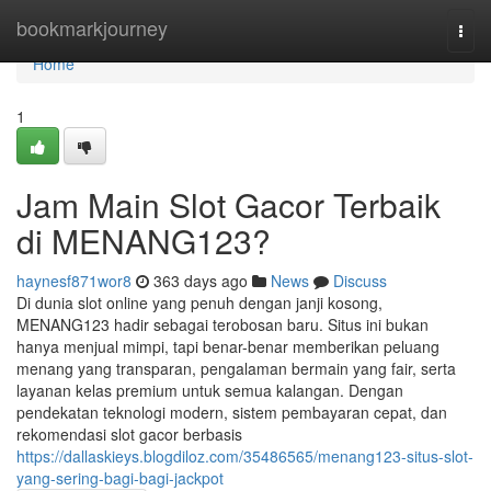
Home
bookmarkjourney
Togg
navi
Home
1
Jam Main Slot Gacor Terbaik
di MENANG123?
haynesf871wor8
363 days ago
News
Discuss
Di dunia slot online yang penuh dengan janji kosong,
MENANG123 hadir sebagai terobosan baru. Situs ini bukan
hanya menjual mimpi, tapi benar-benar memberikan peluang
menang yang transparan, pengalaman bermain yang fair, serta
layanan kelas premium untuk semua kalangan. Dengan
pendekatan teknologi modern, sistem pembayaran cepat, dan
rekomendasi slot gacor berbasis
https://dallaskieys.blogdiloz.com/35486565/menang123-situs-slot-
yang-sering-bagi-bagi-jackpot