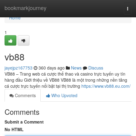
Home
bookmarkjourney
Togg
navi
Home
1
vb88
jayejpz167753
360 days ago
News
Discuss
VB88 – Trang web cá cược thể thao và casino trực tuyến uy tín
hàng đầu Giới thiệu về VB88 VB88 là một trong những nền tảng
cá cược trực tuyến nổi bật tại thị trường
https://www.vb88.eu.com/
Comments
Who Upvoted
Comments
Submit a Comment
No HTML