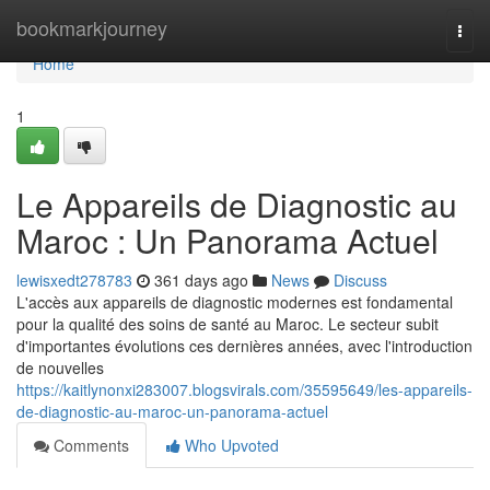
Home
bookmarkjourney
Togg
navi
Home
1
Le Appareils de Diagnostic au
Maroc : Un Panorama Actuel
lewisxedt278783
361 days ago
News
Discuss
L'accès aux appareils de diagnostic modernes est fondamental
pour la qualité des soins de santé au Maroc. Le secteur subit
d'importantes évolutions ces dernières années, avec l'introduction
de nouvelles
https://kaitlynonxi283007.blogsvirals.com/35595649/les-appareils-
de-diagnostic-au-maroc-un-panorama-actuel
Comments
Who Upvoted