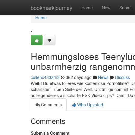
Home
bookmarkjourney
Home
New
Submit
Home
1
Hemmungsloses Teenylude
unbarmherzig rangenom
cullenc433zrh3
362 days ago
News
Discuss
Weißt Du etwas tolleres wie kostenlose Pornofilme? Dam
schärfsten Tuben Seite der Welt. Unzählige commit 
aufregenderes als scharfe FSK Video clips? Damit Du da
Comments
Who Upvoted
Comments
Submit a Comment