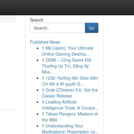
Search
Go
Published News
1
88i Casino: Your Ultimate
Online Gaming Destina...
1
DE88 – Cổng Game Đổi
Thưởng Uy Tín, Đăng Ký
Nha...
1
123b: Hướng dẫn Giao diện
Chi tiết & Bí quyết Q...
1
Grab CCleaner 5.6: Get the
Classic Release
1
Leading Artificial
Intelligence Tools: A Compa...
1
Tabaxi Rangers: Masters of
the Wild
1
Understanding Your
Medications: Prescription vs...