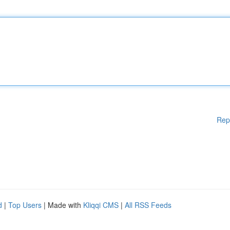
Rep
d
|
Top Users
| Made with
Kliqqi CMS
|
All RSS Feeds