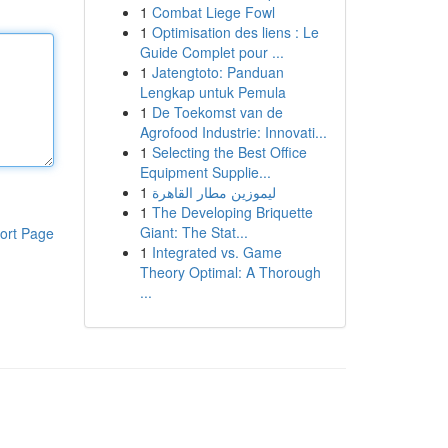
1
Combat Liege Fowl
1
Optimisation des liens : Le
Guide Complet pour ...
1
Jatengtoto: Panduan
Lengkap untuk Pemula
1
De Toekomst van de
Agrofood Industrie: Innovati...
1
Selecting the Best Office
Equipment Supplie...
1
ليموزين مطار القاهرة
1
The Developing Briquette
Giant: The Stat...
ort Page
1
Integrated vs. Game
Theory Optimal: A Thorough
...