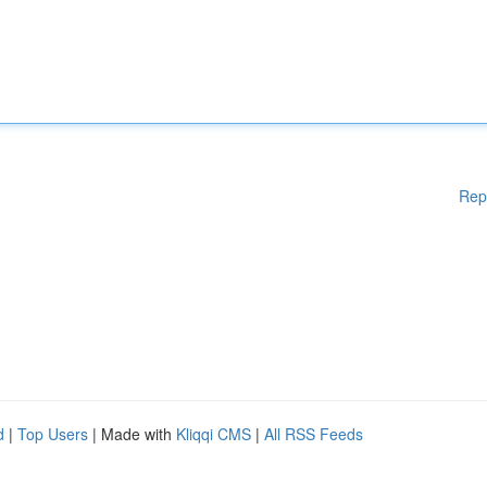
Rep
d
|
Top Users
| Made with
Kliqqi CMS
|
All RSS Feeds