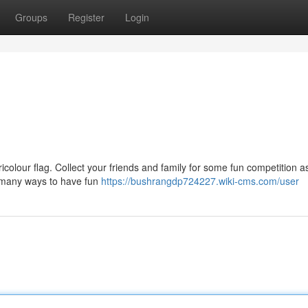
Groups
Register
Login
tricolour flag. Collect your friends and family for some fun competition a
e many ways to have fun
https://bushrangdp724227.wiki-cms.com/user