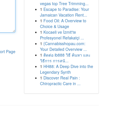
vegas top Tree Trimming...
1
Escape to Paradise: Your
Jamaican Vacation Rent...
1
Food Oil: A Overview to
Choice & Usage
1
Kocaeli ve İzmit'te
Profesyonel Refakatçi ...
1
{Cannabisshopau.com:
Your Detailed Overview ...
ort Page
1
ติดต่อ ib888 วิธี ค้นหา และ
วิธีการ การสนั...
1
HH88: A Deep Dive into the
Legendary Synth
1
Discover Real Pain :
Chiropractic Care in ...