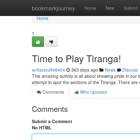
Home
bookmarkjourney
Home
New
Submit
Home
1
Time to Play Tiranga!
anitaxsrp948404
363 days ago
News
Discuss
This amazing activity is all about showing pride in our 
attempt to spot the sections of the Tiranga. There ar
Comments
Who Upvoted
Comments
Submit a Comment
No HTML