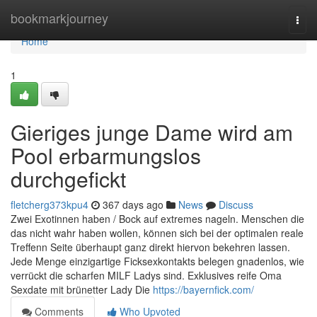
Home
bookmarkjourney
Togg
navi
Home
1
Gieriges junge Dame wird am
Pool erbarmungslos
durchgefickt
fletcherg373kpu4
367 days ago
News
Discuss
Zwei Exotinnen haben / Bock auf extremes nageln. Menschen die
das nicht wahr haben wollen, können sich bei der optimalen reale
Treffenn Seite überhaupt ganz direkt hiervon bekehren lassen.
Jede Menge einzigartige Ficksexkontakts belegen gnadenlos, wie
verrückt die scharfen MILF Ladys sind. Exklusives reife Oma
Sexdate mit brünetter Lady Die
https://bayernfick.com/
Comments
Who Upvoted