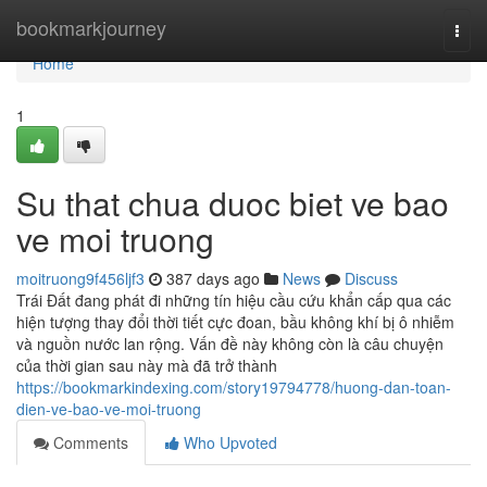
Home
bookmarkjourney
Togg
navi
Home
1
Su that chua duoc biet ve bao
ve moi truong
moitruong9f456ljf3
387 days ago
News
Discuss
Trái Đất đang phát đi những tín hiệu cầu cứu khẩn cấp qua các
hiện tượng thay đổi thời tiết cực đoan, bầu không khí bị ô nhiễm
và nguồn nước lan rộng. Vấn đề này không còn là câu chuyện
của thời gian sau này mà đã trở thành
https://bookmarkindexing.com/story19794778/huong-dan-toan-
dien-ve-bao-ve-moi-truong
Comments
Who Upvoted