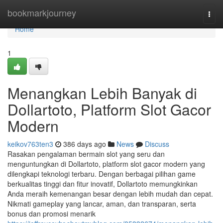
Home
bookmarkjourney
Togg
navi
Home
1
Menangkan Lebih Banyak di
Dollartoto, Platform Slot Gacor
Modern
keikov763ten3
386 days ago
News
Discuss
Rasakan pengalaman bermain slot yang seru dan
menguntungkan di Dollartoto, platform slot gacor modern yang
dilengkapi teknologi terbaru. Dengan berbagai pilihan game
berkualitas tinggi dan fitur inovatif, Dollartoto memungkinkan
Anda meraih kemenangan besar dengan lebih mudah dan cepat.
Nikmati gameplay yang lancar, aman, dan transparan, serta
bonus dan promosi menarik