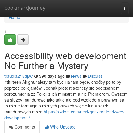
Home
bookmarkjourney
Togg
navi
Home
1
Accessibility web development
No Further a Mystery
traudla218djw7
390 days ago
News
Discuss
#thirteen Alright,należy tam być i ja tam będę, choćby po to by
poprzeć policjantów. Jednak protest skonczy sie podpisaniem
porozumienia zz Policji z ich ministrem a nie Premierem. Owszem
sa służby mundurowe jako takie ale pod względem prawnym sa
to różne formacje o różnych prawach więc pikieta służb
mundurowych może
https://jsxdom.com/next-gen-frontend-web-
development/
Comments
Who Upvoted