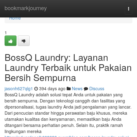
Home
bookmarkjourney
Togg
navi
Home
1
BossQ Laundry: Layanan
Laundry Terbaik untuk Pakaian
Bersih Sempurna
jasonh627qlg1
394 days ago
News
Discuss
BossQ Laundry adalah solusi tepat Anda untuk pakaian yang
bersih sempurna. Dengan teknologi canggih dan fasilitas yang
dipersonalisasi, tugas laundry Anda jadi pengalaman yang lancar.
Dari pencucian standar hingga perawatan baju khusus, mereka
utamakan kualitas dan kenyamanan, memastikan baju Anda
ditangani bersama perhatian penuh. Selain itu, praktik ramah
lingkungan mereka