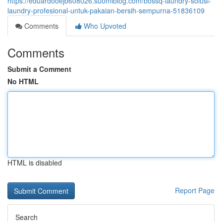
https://eduardooejb608026.suomiblog.com/bossq-laundry-solusi-
laundry-profesional-untuk-pakaian-bersih-sempurna-51836109
Comments
Who Upvoted
Comments
Submit a Comment
No HTML
HTML is disabled
Report Page
Search