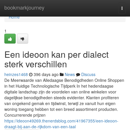
Home
bookmarkjourney
Togg
navi
Home
1
Een ideoon kan per dialect
sterk verschillen
heinzes1468
396 days ago
News
Discuss
De Meerwaarde van Alledaagse Benodigdheden Online Shoppen
in het Huidige Technologische Tijdperk In het hedendaagse
digitale landschap zijn de voordelen van online winkelen voor
dagelijkse benodigdheden steeds evidenter. Klanten profiteren
van ongekend gemak en tijdwinst, terwijl ze vanuit hun eigen
woning toegang hebben tot een breed assortiment producten.
Concurrerende prijzen
https://ideoon49269.thenerdsblog.com/41967355/een-ideoon-
draagt-bij-aan-de-rijkdom-van-een-taal