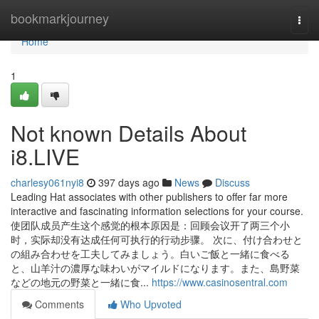
Home
bookmarkjourney
Togg
navi
Home
1
Not known Details About
i8.LIVE
charlesy061nyi8
397 days ago
News
Discuss
Leading Hat associates with other publishers to offer far more
interactive and fascinating information selections for your course.
使团队成员产生这个感觉的根本原因是：回顾会议开了两三个小
时，实际却没有达成任何可执行的行动步骤。 次に、付け合わせと
の組み合わせを工夫してみましょう。白いご飯と一緒に食べる
と、山羊汁の濃厚な味わいがマイルドになります。また、島野菜
などの地元の野菜と一緒に食...
https://www.casinosentral.com
Comments
Who Upvoted