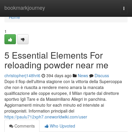
Home
bookmarkjourney
Togg
navi
Home
1
5 Essential Elements For
reloading powder near me
christopherj148hri6
394 days ago
News
Discuss
Dopo il flop dell'ultima stagione con la vittoria della Supercoppa
che non è riuscita a rendere meno amara la mancata
qualificazione alle coppe europee, il Milan riparte dal direttore
sportivo Igli Tare e da Massimiliano Allegri in panchina.
Aggiornamenti minuto for each minuto ed interviste ai
protagonisti. Information principali del
https://paulu712xph7.oneworldwiki.com/user
Comments
Who Upvoted