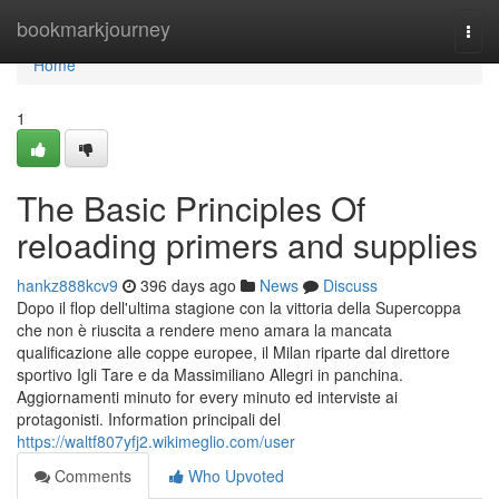
Home
bookmarkjourney
Togg
navi
Home
1
The Basic Principles Of
reloading primers and supplies
hankz888kcv9
396 days ago
News
Discuss
Dopo il flop dell'ultima stagione con la vittoria della Supercoppa
che non è riuscita a rendere meno amara la mancata
qualificazione alle coppe europee, il Milan riparte dal direttore
sportivo Igli Tare e da Massimiliano Allegri in panchina.
Aggiornamenti minuto for every minuto ed interviste ai
protagonisti. Information principali del
https://waltf807yfj2.wikimeglio.com/user
Comments
Who Upvoted