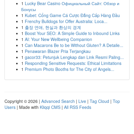
1
Lucky Bear Casino Официальный Сайт: Обзор и
Бонусы
1
Kubet: Cổng Game Cá Cược Đẳng Cấp Hàng Đầu
1
Frenchy Bulldogs for Offer Australia: Loca...
1
출장 연애, 현실과 환상의 경계
1
Boost Your SEO: A Simple Guide to Inbound Links
1
AI: Your New Wellbeing Companion
1
Can Macarons Be to be Without Gluten? A Detaile...
1
Penawaran Blazer Pria Terjangkau
1
gacor33: Petunjuk Lengkap dan Link Resmi Paling...
1
Responding Sensitive Requests: Ethical Limitations
1
Premium Photo Booths for The City of Angels...
Copyright © 2026 |
Advanced Search
|
Live
|
Tag Cloud
|
Top
Users
| Made with
Kliqqi CMS
|
All RSS Feeds