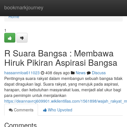
Home
bookmarkjourney
Home
1
R Suara Bangsa : Membawa
Hiruk Pikiran Aspirasi Bangsa
hassanmloa611023
408 days ago
News
Discuss
Pentingnya suara rakyat dalam membangun sebuah bangsa tidak
dapat diragukan lagi. Suara rakyat, yang merujuk pada aspirasi,
harapan, dan kebutuhan masyarakat luas, menjadi alat ukur bagi
para pemimpin untuk menjalankan
https://deannavrcj609901.wikilentillas.com/1561898/wajah_rakyat
Comments
Who Upvoted
Comments