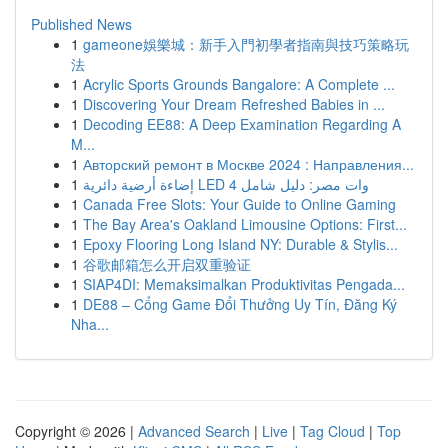
Published News
1
gameone娛樂城：新手入門初學者指南與技巧策略玩
法
1
Acrylic Sports Grounds Bangalore: A Complete ...
1
Discovering Your Dream Refreshed Babies in ...
1
Decoding EE88: A Deep Examination Regarding A
M...
1
Авторский ремонт в Москве 2024 : Направления...
1
إضاءة أرضية دائرية LED 4 وات مصر: دليل شامل
1
Canada Free Slots: Your Guide to Online Gaming
1
The Bay Area's Oakland Limousine Options: First...
1
Epoxy Flooring Long Island NY: Durable & Stylis...
1
谷歌邮箱怎么开启双重验证
1
SIAP4DI: Memaksimalkan Produktivitas Pengada...
1
DE88 – Cổng Game Đổi Thưởng Uy Tín, Đăng Ký
Nha...
Copyright © 2026 |
Advanced Search
|
Live
|
Tag Cloud
|
Top