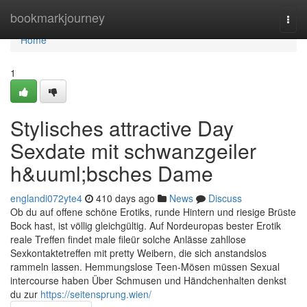
Home
bookmarkjourney
Togg
navi
Home
1
Stylisches attractive Day
Sexdate mit schwanzgeiler
h&uuml;bsches Dame
englandi072yte4
410 days ago
News
Discuss
Ob du auf offene schöne Erotiks, runde Hintern und riesige Brüste
Bock hast, ist völlig gleichgültig. Auf Nordeuropas bester Erotik
reale Treffen findet male fileür solche Anlässe zahllose
Sexkontaktetreffen mit pretty Weibern, die sich anstandslos
rammeln lassen. Hemmungslose Teen-Mösen müssen Sexual
intercourse haben Über Schmusen und Händchenhalten denkst
du zur
https://seitensprung.wien/