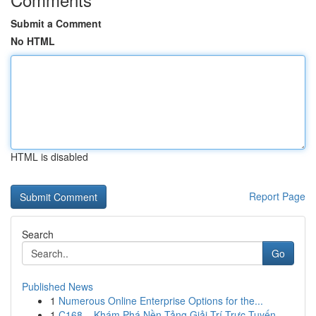
Submit a Comment
No HTML
HTML is disabled
Report Page
Search
Go
Published News
1
Numerous Online Enterprise Options for the...
1
C168 – Khám Phá Nền Tảng Giải Trí Trực Tuyến