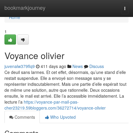
Home
bookmarkjourney
Togg
navi
Home
1
Voyance olivier
juvenalw379flq9
411 days ago
News
Discuss
Ce deuil sans larmes. Et cet effet, désormais, qu’une stand d’elle
restait suspendue. Elle a envoyé son message sans y se
représenter indiscutablement. Mais une partie d’elle espérait tout
de même une solution, autre que rationnelle. Deux occasions
ensuite, le mail est arrivé. Elle l’a accessible immédiatement. La
lecture l’a
https://voyance-par-mail-pas-
cher23219.59bloggers.com/36272714/voyance-olivier
Comments
Who Upvoted
Comments